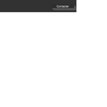
Contacter
Guitare classique Student Cedar
Caractéristiques