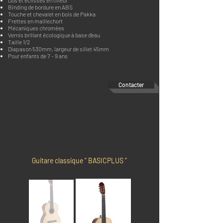
Dos et éclisses en tilleul
Binding de bordure en ABS
Touche et chevalet en bois de Pakka
Frettes en maillechort
Mécaniques chromées
Vernis brillant écologique à base d'eau
Taille 1/2
Diapason 530mm, largeur de sillet 45mm
Pour enfants de 7 - 9 ans
Contacter
Guitare classique " BASICPLUS "