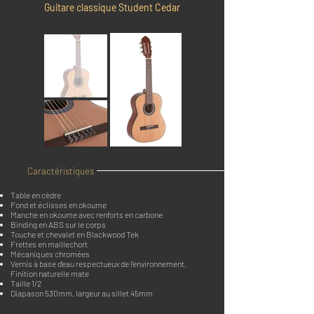
Guitare classique Student Cedar
Caractéristiques
Table en cèdre
Fond et éclisses en okoume
Manche en okoume avec renforts en carbone
Binding en ABS sur le corps
Touche et chevalet en Blackwood Tek
Frettes en maillechort
Mécaniques chromées
Vernis à base d'eau respectueux de l'environnement.
Finition naturelle mate
Taille 1/2
Diapason 530mm, largeur au sillet 45mm