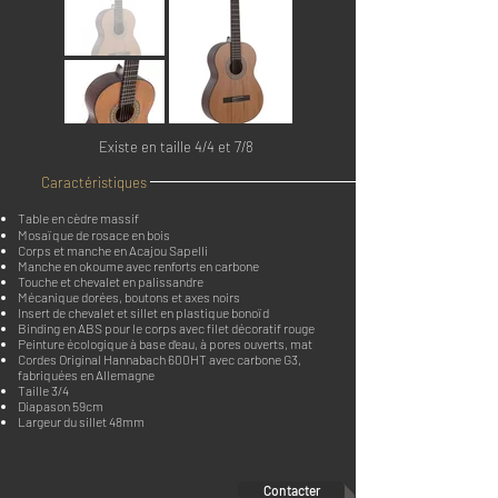
Existe en taille 4/4 et 7/8
Caractéristiques
Table en cèdre massif
Mosaïque de rosace en bois
Corps et manche en Acajou Sapelli
Manche en okoume avec renforts en carbone
Touche et chevalet en palissandre
Mécanique dorées, boutons et axes noirs
Insert de chevalet et sillet en plastique bonoïd
Binding en ABS pour le corps avec filet décoratif rouge
Peinture écologique à base d‘eau, à pores ouverts, mat
Cordes Original Hannabach 600HT avec carbone G3,
fabriquées en Allemagne
Taille 3/4
Diapason 59cm
Largeur du sillet 48mm
Contacter