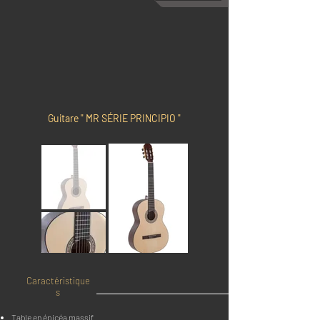
Guitare " MR SÉRIE PRINCIPIO "
Caractéristique
s
Table en épicéa massif