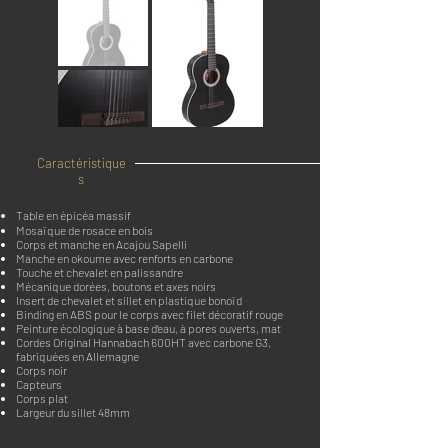
Caractéristique
s
Table en épicéa massif
Mosaïque de rosace en bois
Corps et manche en Acajou Sapelli
Manche en okoume avec renforts en carbone
Touche et chevalet en palissandre
Mécanique dorées, boutons et axes noirs
Insert de chevalet et sillet en plastique bonoïd
Binding en ABS pour le corps avec filet décoratif rouge
Peinture écologique à base d‘eau, à pores ouverts, mat
Cordes Original Hannabach 600HT avec carbone G3,
fabriquées en Allemagne
Corps noir
Capteurs
Corps plat
Largeur du sillet 48mm