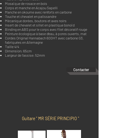
Mosaïque de rosace en bois
Corps et manche en Acajou Sapelli
Manche en okoume avec renforts en carbone
Touche et chevalet en palissandre
Mécanique dorées, boutons et axes noirs
Insert de chevalet et sillet en plastique bonoïd
Binding en ABS pour le corps avec filet décoratif rouge
Peinture écologique à base d‘eau, à pores ouverts, mat
Cordes Original Hannabach 600HT avec carbone G3,
fabriquées en Allemagne
Taille 4/4
Dimension: 65cm
Largeur de l'assise: 52mm
Contacter
Guitare " MR SÉRIE PRINCIPIO "