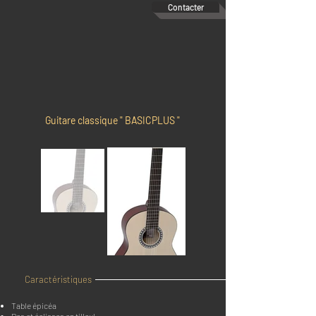
Contacter
Guitare classique " BASICPLUS "
Caractéristiques
Table épicéa