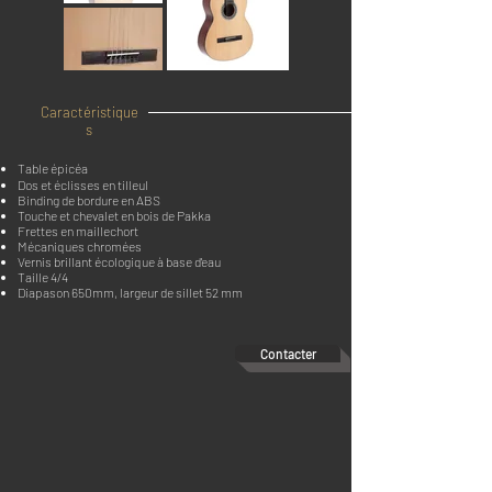
Caractéristique
s
Table épicéa
Dos et éclisses en tilleul
Binding de bordure en ABS
Touche et chevalet en bois de Pakka
Frettes en maillechort
Mécaniques chromées
Vernis brillant écologique à base d'eau
Taille 4/4
Diapason 650mm, largeur de sillet 52 mm
Contacter