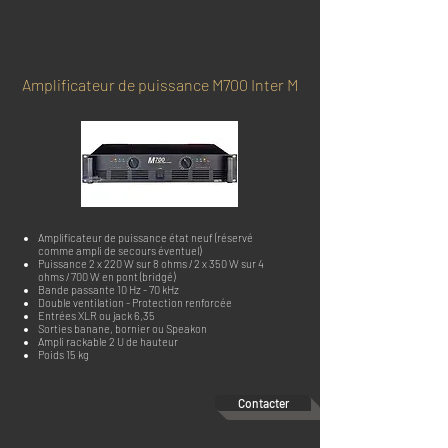
Amplificateur de puissance M700 Inter M
Amplificateur de puissance état neuf (réservé
comme ampli de secours éventuel)
Puissance 2 x 220 W sur 8 ohms / 2 x 350 W sur 4
ohms / 700 W en pont (bridgé)
Bande passante 10 Hz - 70 kHz
Double ventilation - Protection renforcée
Entrées XLR ou jack 6,35
Sorties banane, bornier ou Speakon
Ampli rackable 2 U de hauteur
Poids 15 kg
Contacter