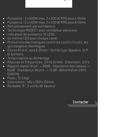
Puissance : 2 x 600W max, 2 x 300 W RMS sous 4 Ohms
Puissance : 2 x 400W max, 2 x 200 W RMS sous 8 Ohms
Refroidissement par ventilateurs
Technologie MOSFET avec ventilateur silencieux
Indicateur de puissance 10 LEDs.
Vu-mètres LED pour chaque canal
Protections électroniques contre les courts circuits, les
surcharges et thermiques
Entres RCA et Jack 6,35mm - Sorties type Speakon, XLR
et borniers
Temporisation au démarrage
Réponse en fréquences : 20 Hz 20 kHz - Distorsion : 0,5%
Rapport signal / bruit : > 98dB - Séparation des canaux : >
82dB - Impédance d'entre : > 10 dB - Alimentation 230V,
50/60Hz
Poids : 12.5 kgs
Dimensions : 482 x 380 x 132mm
Rackable 19 ", 3 unités de hauteur
Contacter