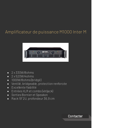
Amplificateur de puissance M1000 Inter M
2 x 330W/8ohms
2 x 520W/4ohms
1000W/8ohms (bridgé)
Ventilé, bridgeable, protection renforcée
Excellente fiabilité
Entrées XLR et combo (xlr/jack)
Sorties Bornier et Speakon
Rack 19" 2U, profondeur 36,9 cm
Contacter